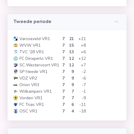
Tweede periode
Varsseveld VR1
7
21
+21
WVW VR1
7
15
+8
TVC '28 VR1
7
13
+6
FC Dinxperlo VR1
7
12
+12
SC Westervoort VR1
7
12
+7
SP Neede VR1
7
9
-2
VDZ VR2
7
9
-6
Orion VR3
7
9
-7
Witkampers VR1
7
7
-1
Vorden VR1
7
7
-9
FC Trias VR1
7
6
-11
OSC VR1
7
4
-18