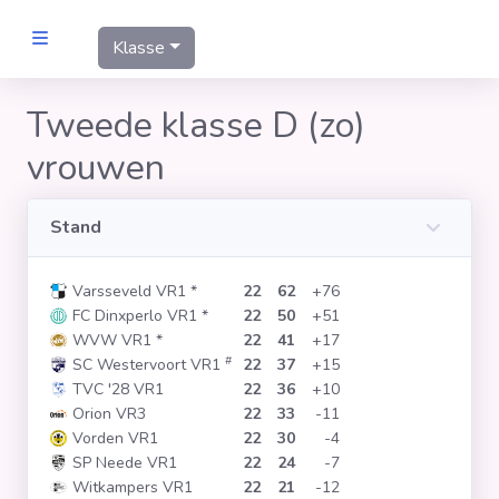
Klasse
MANNEN
Tweede klasse D (zo)
vrouwen
Clubs
Wedstrijden
Stand
Varsseveld VR1
*
22
62
+76
Statistieken
FC Dinxperlo VR1
*
22
50
+51
WVW VR1
*
22
41
+17
#
SC Westervoort VR1
22
37
+15
Voetbalpiramide
TVC '28 VR1
22
36
+10
Orion VR3
22
33
-11
Links
Vorden VR1
22
30
-4
SP Neede VR1
22
24
-7
VROUWEN
Witkampers VR1
22
21
-12