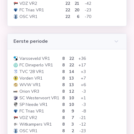
VDZ VR2
22
21
-42
Clubs
FC Trias VR1
22
20
-23
OSC VR1
22
6
-70
Wedstrijden
Eerste periode
Statistieken
Varsseveld VR1
8
22
+36
FC Dinxperlo VR1
8
22
+17
Voetbalpiramide
TVC '28 VR1
8
14
+3
Vorden VR1
8
13
+7
Overige links
WVW VR1
8
13
+6
Orion VR3
8
12
-3
SC Westervoort VR1
8
10
+1
SP Neede VR1
8
10
-3
FC Trias VR1
8
9
-8
VDZ VR2
8
7
-21
Witkampers VR1
8
3
-12
OSC VR1
8
2
-23