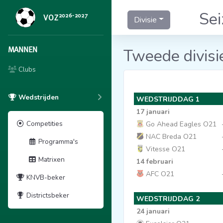
Se
2026-2027
VOZ
Divisie
MANNEN
Tweede divisi
Clubs
Wedstrijden
WEDSTRIJDDAG 1
17 januari
Competities
Go Ahead Eagles O21
NAC Breda O21
Programma's
Vitesse O21
Matrixen
14 februari
AFC O21
KNVB-beker
Districtsbeker
WEDSTRIJDDAG 2
24 januari