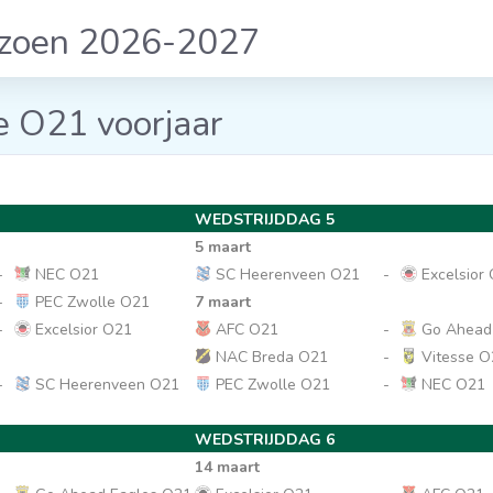
izoen 2026-2027
e O21 voorjaar
WEDSTRIJDDAG 5
5 maart
-
NEC O21
SC Heerenveen O21
-
Excelsior
-
PEC Zwolle O21
7 maart
-
Excelsior O21
AFC O21
-
Go Ahead
NAC Breda O21
-
Vitesse O
-
SC Heerenveen O21
PEC Zwolle O21
-
NEC O21
WEDSTRIJDDAG 6
14 maart