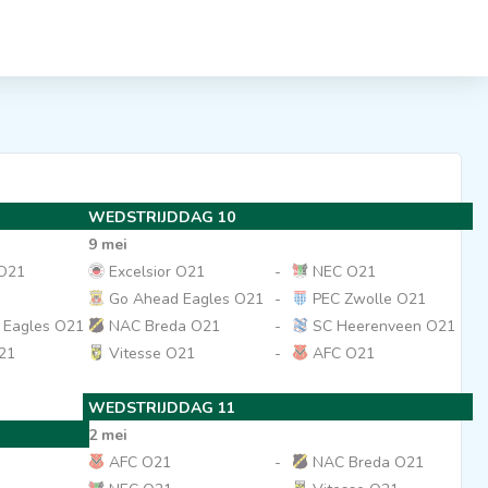
WEDSTRIJDDAG 10
9 mei
 O21
Excelsior O21
-
NEC O21
Go Ahead Eagles O21
-
PEC Zwolle O21
 Eagles O21
NAC Breda O21
-
SC Heerenveen O21
21
Vitesse O21
-
AFC O21
WEDSTRIJDDAG 11
2 mei
AFC O21
-
NAC Breda O21