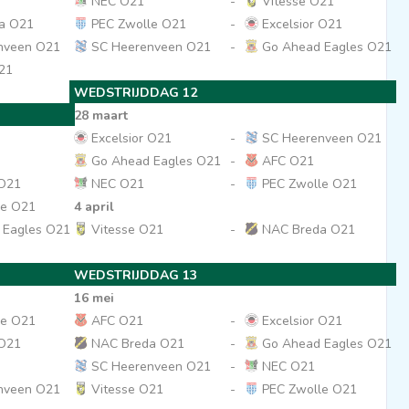
NEC O21
-
Vitesse O21
a O21
PEC Zwolle O21
-
Excelsior O21
nveen O21
SC Heerenveen O21
-
Go Ahead Eagles O21
21
WEDSTRIJDDAG 12
28 maart
Excelsior O21
-
SC Heerenveen O21
Go Ahead Eagles O21
-
AFC O21
 O21
NEC O21
-
PEC Zwolle O21
le O21
4 april
 Eagles O21
Vitesse O21
-
NAC Breda O21
WEDSTRIJDDAG 13
16 mei
le O21
AFC O21
-
Excelsior O21
 O21
NAC Breda O21
-
Go Ahead Eagles O21
SC Heerenveen O21
-
NEC O21
nveen O21
Vitesse O21
-
PEC Zwolle O21