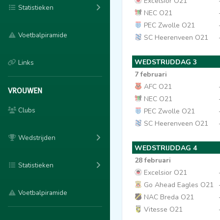
Excelsior O21
Statistieken
NEC O21
PEC Zwolle O21
Voetbalpiramide
SC Heerenveen O21
WEDSTRIJDDAG 3
Links
7 februari
AFC O21
VROUWEN
NEC O21
Clubs
PEC Zwolle O21
SC Heerenveen O21
Wedstrijden
WEDSTRIJDDAG 4
28 februari
Statistieken
Excelsior O21
Go Ahead Eagles O21
Voetbalpiramide
NAC Breda O21
Vitesse O21