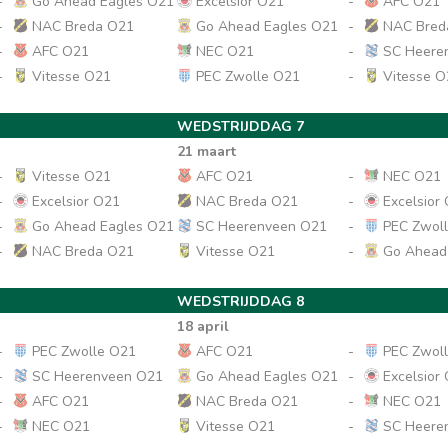
-
Go Ahead Eagles O21
Excelsior O21
-
AFC O21
-
NAC Breda O21
Go Ahead Eagles O21
-
NAC Bred
-
AFC O21
NEC O21
-
SC Heere
-
Vitesse O21
PEC Zwolle O21
-
Vitesse O
WEDSTRIJDDAG 7
21 maart
-
Vitesse O21
AFC O21
-
NEC O21
-
Excelsior O21
NAC Breda O21
-
Excelsior
-
Go Ahead Eagles O21
SC Heerenveen O21
-
PEC Zwol
-
NAC Breda O21
Vitesse O21
-
Go Ahead
WEDSTRIJDDAG 8
18 april
-
PEC Zwolle O21
AFC O21
-
PEC Zwol
-
SC Heerenveen O21
Go Ahead Eagles O21
-
Excelsior
-
AFC O21
NAC Breda O21
-
NEC O21
-
NEC O21
Vitesse O21
-
SC Heere