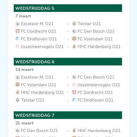
WEDSTRIJDDAG 5
7 maart
Excelsior M. O21
-
Telstar O21
FC Dordrecht O21
-
FC Den Bosch O21
FC Eindhoven O21
-
FC Volendam O21
IJsselmeervogels O21
-
HHC Hardenberg O21
WEDSTRIJDDAG 6
14 maart
Excelsior M. O21
-
FC Den Bosch O21
FC Volendam O21
-
IJsselmeervogels O21
HHC Hardenberg O21
-
FC Dordrecht O21
Telstar O21
-
FC Eindhoven O21
WEDSTRIJDDAG 7
21 maart
FC Den Bosch O21
-
HHC Hardenberg O21