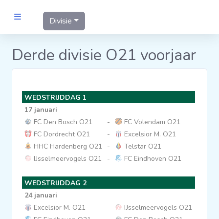
Divisie
MANNEN
Derde divisie O21 voorjaar
Clubs
WEDSTRIJDDAG 1
Wedstrijden
17 januari
FC Den Bosch O21
-
FC Volendam O21
Statistieken
FC Dordrecht O21
-
Excelsior M. O21
HHC Hardenberg O21
-
Telstar O21
IJsselmeervogels O21
-
FC Eindhoven O21
Voetbalpiramide
WEDSTRIJDDAG 2
Links
24 januari
VROUWEN
Excelsior M. O21
-
IJsselmeervogels O21