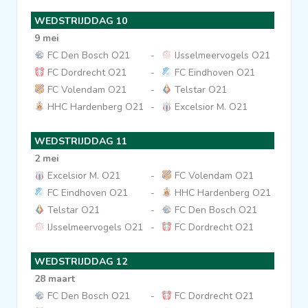
WEDSTRIJDDAG 10
9 mei
FC Den Bosch O21
-
IJsselmeervogels O21
FC Dordrecht O21
-
FC Eindhoven O21
FC Volendam O21
-
Telstar O21
HHC Hardenberg O21
-
Excelsior M. O21
WEDSTRIJDDAG 11
2 mei
Excelsior M. O21
-
FC Volendam O21
FC Eindhoven O21
-
HHC Hardenberg O21
Telstar O21
-
FC Den Bosch O21
IJsselmeervogels O21
-
FC Dordrecht O21
WEDSTRIJDDAG 12
28 maart
FC Den Bosch O21
-
FC Dordrecht O21