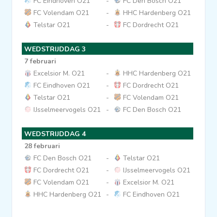
FC Eindhoven O21
-
FC Den Bosch O21
FC Volendam O21
-
HHC Hardenberg O21
Clubs
Telstar O21
-
FC Dordrecht O21
Wedstrijden
WEDSTRIJDDAG 3
7 februari
Excelsior M. O21
-
HHC Hardenberg O21
Statistieken
FC Eindhoven O21
-
FC Dordrecht O21
Telstar O21
-
FC Volendam O21
Voetbalpiramide
IJsselmeervogels O21
-
FC Den Bosch O21
WEDSTRIJDDAG 4
Overige links
28 februari
FC Den Bosch O21
-
Telstar O21
FC Dordrecht O21
-
IJsselmeervogels O21
FC Volendam O21
-
Excelsior M. O21
HHC Hardenberg O21
-
FC Eindhoven O21